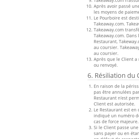
Takeaway.com n’assum
Après avoir passé une
les moyens de paieme
Le Pourboire est dest
Takeaway.com. Takeaw
Takeaway.com transfèr
Takeaway.com. Dans l
Restaurant, Takeway.c
au coursier. Takeaway
au coursier.
Après que le Client a
ou renvoyé.
6. Résiliation d
En raison de la périss
pas être annulées pa
Restaurant n’est perm
Client est autorisée.
Le Restaurant est en d
indiqué un numéro de 
cas de force majeure.
Si le Client passe u
sans payer ou en étan