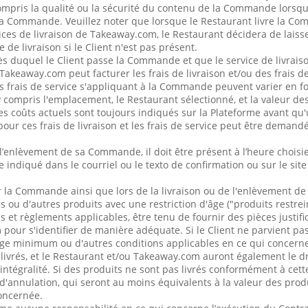
pris la qualité ou la sécurité du contenu de la Commande lorsque 
 la Commande. Veuillez noter que lorsque le Restaurant livre la C
rvices de livraison de Takeaway.com, le Restaurant décidera de lai
e de livraison si le Client n'est pas présent.
ès duquel le Client passe la Commande et que le service de livraiso
akeaway.com peut facturer les frais de livraison et/ou des frais de
les frais de service s'appliquant à la Commande peuvent varier en f
 compris l'emplacement, le Restaurant sélectionné, et la valeur de
 coûts actuels sont toujours indiqués sur la Plateforme avant qu'
r ces frais de livraison et les frais de service peut être demand
 l’enlèvement de sa Commande, il doit être présent à l’heure choisi
indiqué dans le courriel ou le texto de confirmation ou sur le site
la Commande ainsi que lors de la livraison ou de l'enlèvement 
s ou d'autres produits avec une restriction d'âge ("produits restreint
 et règlements applicables, être tenu de fournir des pièces justifi
our s'identifier de manière adéquate. Si le Client ne parvient pas 
âge minimum ou d'autres conditions applicables en ce qui concerne 
 livrés, et le Restaurant et/ou Takeaway.com auront également le dro
égralité. Si des produits ne sont pas livrés conformément à cette 
 d'annulation, qui seront au moins équivalents à la valeur des produ
oncernée.