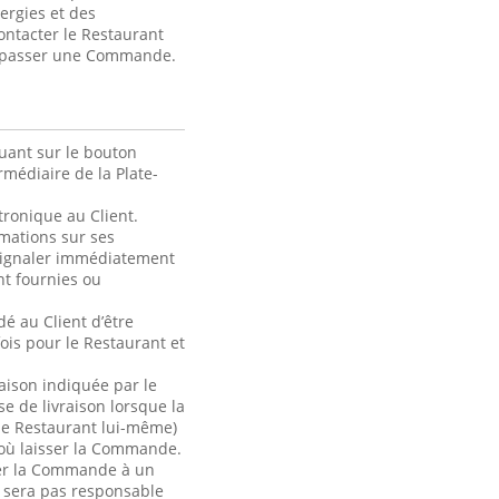
lergies et des
contacter le Restaurant
de passer une Commande.
uant sur le bouton
médiaire de la Plate-
ronique au Client.
rmations sur ses
 signaler immédiatement
t fournies ou
é au Client d’être
ois pour le Restaurant et
raison indiquée par le
se de livraison lorsque la
le Restaurant lui-même)
 où laisser la Commande.
ser la Commande à un
e sera pas responsable