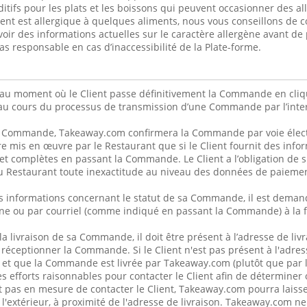
itifs pour les plats et les boissons qui peuvent occasionner des al
lient est allergique à quelques aliments, nous vous conseillons de 
voir des informations actuelles sur le caractère allergène avant 
s responsable en cas d’inaccessibilité de la Plate-forme.
u au moment où le Client passe définitivement la Commande en cliq
au cours du processus de transmission d’une Commande par l’inter
a Commande, Takeaway.com confirmera la Commande par voie élect
re mis en œuvre par le Restaurant que si le Client fournit des info
et complètes en passant la Commande. Le Client a l’obligation de
 Restaurant toute inexactitude au niveau des données de paiemen
s informations concernant le statut de sa Commande, il est demand
ne ou par courriel (comme indiqué en passant la Commande) à la f
 la livraison de sa Commande, il doit être présent à l’adresse de liv
 réceptionner la Commande. Si le Client n'est pas présent à l'adres
 et que la Commande est livrée par Takeaway.com (plutôt que par 
 efforts raisonnables pour contacter le Client afin de déterminer
t pas en mesure de contacter le Client, Takeaway.com pourra lais
 l'extérieur, à proximité de l'adresse de livraison. Takeaway.com n