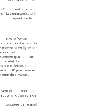
de refuser toute future
Restaurant s’il existe
ou de la Commande. Si le
eut le signaler à la
 5.1 des présentes
mmande au Restaurant. Le
e paiement en ligne par
de retrait.
rsement (partiel) d’un
ntièreté). Le
 a été débité. Selon le
ximum 10 jours ouvrés.
au nom du Restaurant.
ivent être introduites
ut tenir qu’un rôle de
 communiquée, par e-mail