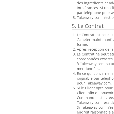
des ingrédients et add
intolérances. Si un C
par téléphone pour a
Takeaway.com n’est pa
5. Le Contrat
Le Contrat est concl
‘Acheter maintenant’ 
forme.
Après réception de l
Le Contrat ne peut êt
coordonnées exactes 
à Takeaway.com ou au
mentionnées.
En ce qui concerne le
joignable par télépho
pour Takeaway.com.
Si le Client opte pour
Client afin de pouvoir
Commande est livrée,
Takeaway.com fera des
Si Takeaway.com n'es
endroit raisonnable à