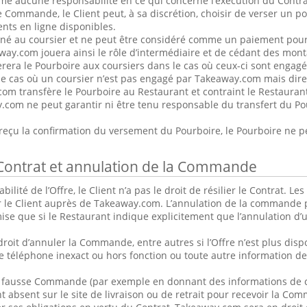
e aucune responsabilité en ce qui concerne l’exécution du Contra
 Commande, le Client peut, à sa discrétion, choisir de verser un po
nts en ligne disponibles.
iné au coursier et ne peut être considéré comme un paiement pour
ay.com jouera ainsi le rôle d’intermédiaire et de cédant des mont
era le Pourboire aux coursiers dans le cas où ceux-ci sont engag
e cas où un coursier n’est pas engagé par Takeaway.com mais dire
om transfère le Pourboire au Restaurant et contraint le Restaurant
.com ne peut garantir ni être tenu responsable du transfert du P
 reçu la confirmation du versement du Pourboire, le Pourboire ne 
u Contrat et annulation de la Commande
abilité de l’Offre, le Client n’a pas le droit de résilier le Contrat
r le Client auprès de Takeaway.com. L’annulation de la commande p
ise que si le Restaurant indique explicitement que l’annulation 
roit d’annuler la Commande, entre autres si l’Offre n’est plus dispon
téléphone inexact ou hors fonction ou toute autre information de 
ne fausse Commande (par exemple en donnant des informations de c
t absent sur le site de livraison ou de retrait pour recevoir la C