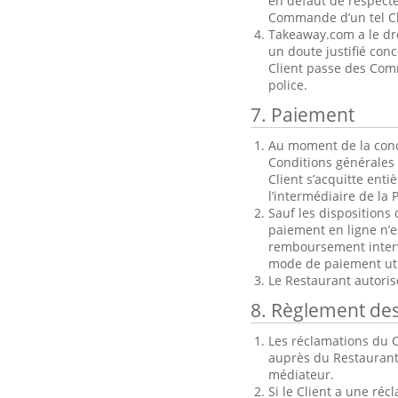
en défaut de respecte
Commande d’un tel Cl
Takeaway.com a le dr
un doute justifié con
Client passe des Comm
police.
7. Paiement
Au moment de la concl
Conditions générales 
Client s’acquitte ent
l’intermédiaire de la 
Sauf les dispositions 
paiement en ligne n’e
remboursement intervi
mode de paiement uti
Le Restaurant autori
8. Règlement de
Les réclamations du C
auprès du Restaurant
médiateur.
Si le Client a une ré