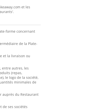
Takeaway.com et les
aurants'.
late-forme concernant
rmédiaire de la Plate-
et la livraison ou
 entre autres, les
oduits (repas,
, le logo de la société,
 quantités minimales de
er auprès du Restaurant
t de ses sociétés