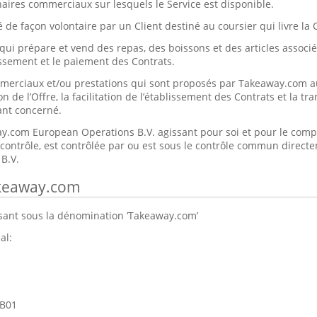
enaires commerciaux sur lesquels le Service est disponible.
 de façon volontaire par un Client destiné au coursier qui livre l
qui prépare et vend des repas, des boissons et des articles associés
issement et le paiement des Contrats.
mmerciaux et/ou prestations qui sont proposés par Takeaway.com a
on de l’Offre, la facilitation de l’établissement des Contrats et la t
nt concerné.
y.com European Operations B.V. agissant pour soi et pour le comp
contrôle, est contrôlée par ou est sous le contrôle commun direct
B.V.
akeaway.com
ant sous la dénomination ’Takeaway.com’
al:
1B01