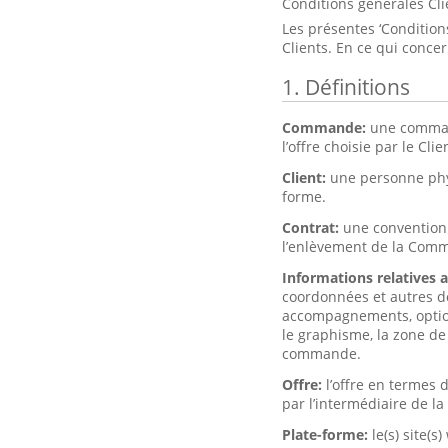
Conditions générales Cli
Les présentes ‘Conditions
Clients. En ce qui conce
1. Définitions
Commande:
une command
l’offre choisie par le Clie
Client:
une personne phy
forme.
Contrat:
une convention 
l’enlèvement de la Com
Informations relatives 
coordonnées et autres do
accompagnements, options 
le graphisme, la zone de 
commande.
Offre:
l’offre en termes
par l’intermédiaire de la
Plate-forme:
le(s) site(