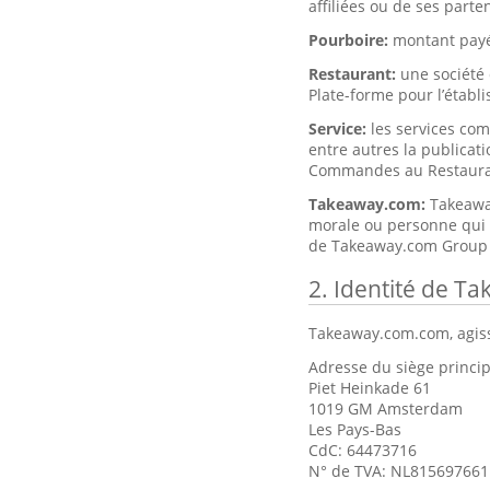
affiliées ou de ses part
Pourboire:
montant payé
Restaurant:
une société 
Plate-forme pour l’établ
Service:
les services co
entre autres la publicati
Commandes au Restaura
Takeaway.com:
Takeawa
morale ou personne qui 
de Takeaway.com Group 
2. Identité de T
Takeaway.com.com, agiss
Adresse du siège princip
Piet Heinkade 61
1019 GM Amsterdam
Les Pays-Bas
CdC: 64473716
N° de TVA: NL81569766