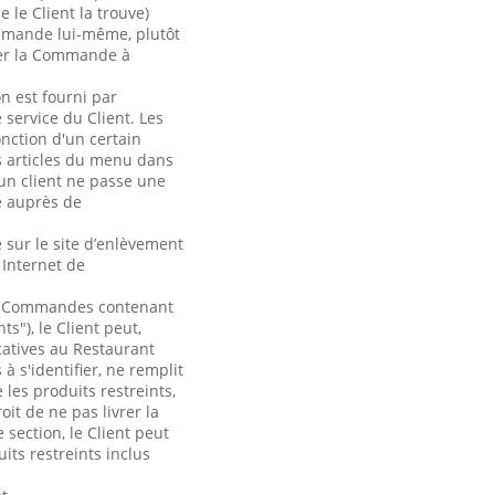
le Client la trouve)
ommande lui-même, plutôt
sser la Commande à
n est fourni par
 service du Client. Les
onction d'un certain
s articles du menu dans
un client ne passe une
é auprès de
e sur le site d’enlèvement
 Internet de
de Commandes contenant
s"), le Client peut,
catives au Restaurant
à s'identifier, ne remplit
les produits restreints,
it de ne pas livrer la
section, le Client peut
its restreints inclus