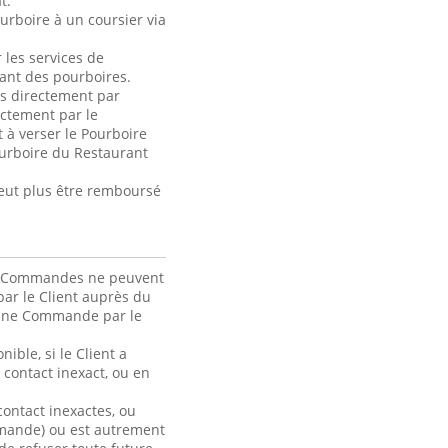
t.
urboire à un coursier via
 les services de
ant des pourboires.
és directement par
ctement par le
 à verser le Pourboire
ourboire du Restaurant
peut plus être remboursé
. Les Commandes ne peuvent
ar le Client auprès du
d’une Commande par le
ible, si le Client a
contact inexact, ou en
ontact inexactes, ou
ommande) ou est autrement